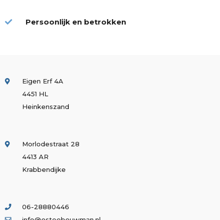
Persoonlijk en betrokken
Eigen Erf 4A
4451 HL
Heinkenszand
Morlodestraat 28
4413 AR
Krabbendijke
06-28880446
info@osteobouwman.nl