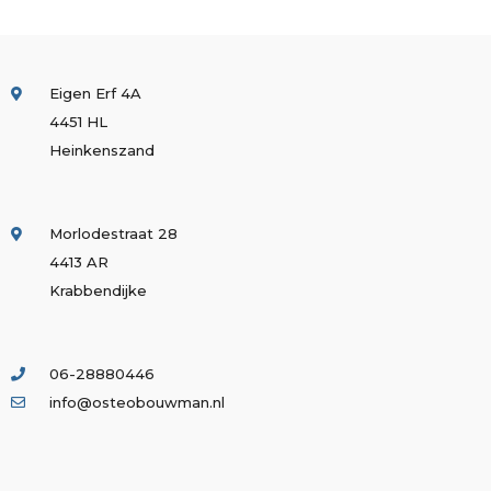
Eigen Erf 4A
4451 HL
Heinkenszand
Morlodestraat 28
4413 AR
Krabbendijke
06-28880446
info@osteobouwman.nl