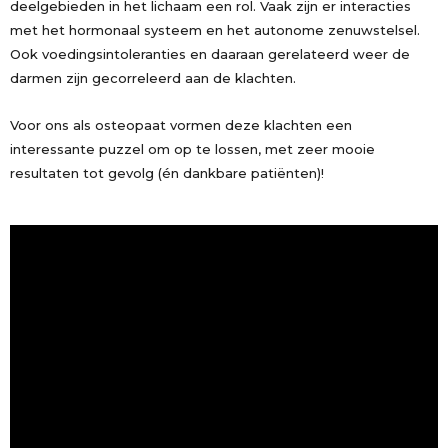
deelgebieden in het lichaam een rol. Vaak zijn er interacties
met het hormonaal systeem en het autonome zenuwstelsel.
Ook voedingsintoleranties en daaraan gerelateerd weer de
darmen zijn gecorreleerd aan de klachten.
Voor ons als osteopaat vormen deze klachten een
interessante puzzel om op te lossen, met zeer mooie
resultaten tot gevolg (én dankbare patiënten)!