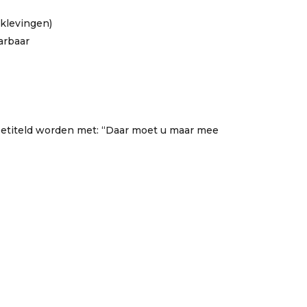
rklevingen)
arbaar
betiteld worden met: “Daar moet u maar mee