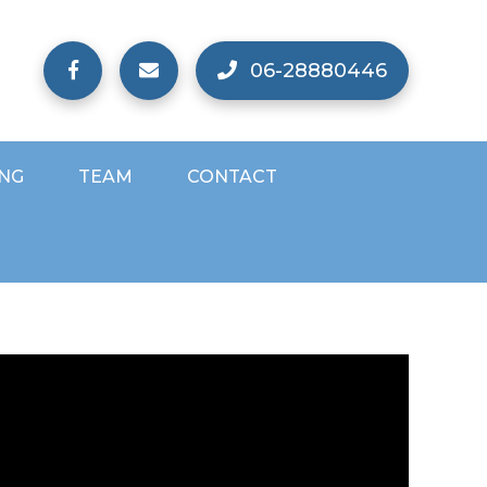
06-28880446
ING
TEAM
CONTACT