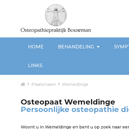
HOME
BEHANDELING
SYMP
LINKS
Plaatsnaam
Wemeldinge
Osteopaat Wemeldinge
Persoonlijke osteopathie di
Woont u in Wemeldinge en bent u op zoek naar een