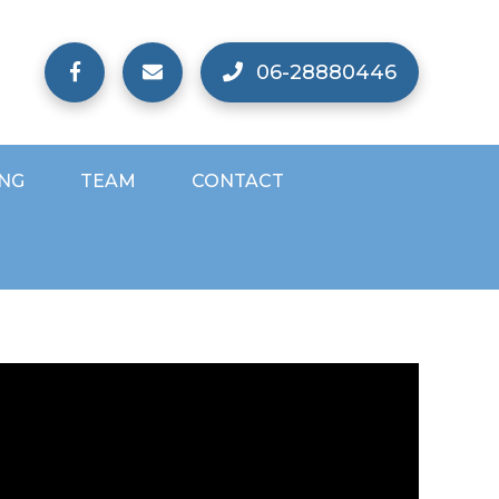
06-28880446
ING
TEAM
CONTACT