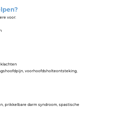
elpen?
ere voor:
n
 klachten
ingshoofdpijn, voorhoofdsholteontsteking,
n, prikkelbare darm syndroom, spastische