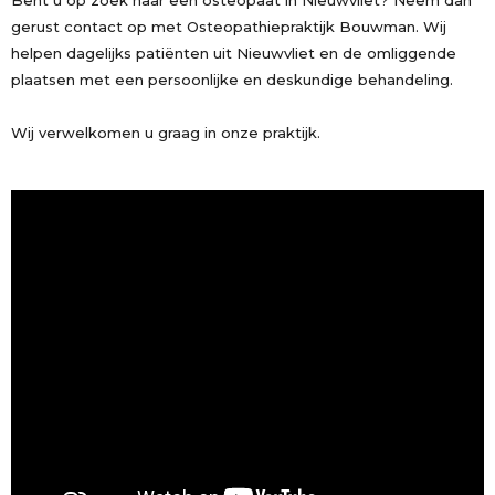
Bent u op zoek naar een osteopaat in Nieuwvliet? Neem dan
gerust contact op met Osteopathiepraktijk Bouwman. Wij
helpen dagelijks patiënten uit Nieuwvliet en de omliggende
plaatsen met een persoonlijke en deskundige behandeling.
Wij verwelkomen u graag in onze praktijk.