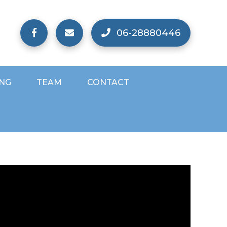
06-28880446
ING
TEAM
CONTACT