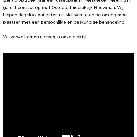
Bent u op zoek naar een osteopaat in Meliskerke? Neem dan
gerust contact op met Osteopathiepraktijk Bouwman. Wij
helpen dagelijks patiënten uit Meliskerke en de omliggende
plaatsen met een persoonlijke en deskundige behandeling.
Wij verwelkomen u graag in onze praktijk.