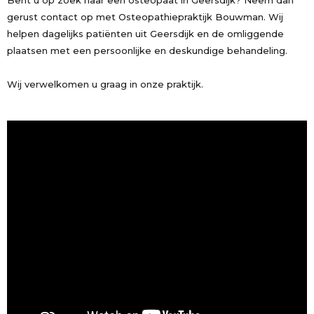
Bent u op zoek naar een osteopaat in Geersdijk? Neem dan
gerust contact op met Osteopathiepraktijk Bouwman. Wij
helpen dagelijks patiënten uit Geersdijk en de omliggende
plaatsen met een persoonlijke en deskundige behandeling.
Wij verwelkomen u graag in onze praktijk.