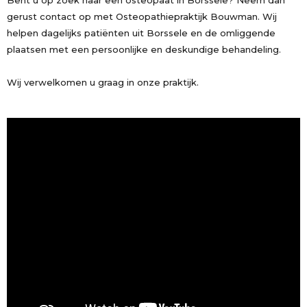
Bent u op zoek naar een osteopaat in Borssele? Neem dan
gerust contact op met Osteopathiepraktijk Bouwman. Wij
helpen dagelijks patiënten uit Borssele en de omliggende
plaatsen met een persoonlijke en deskundige behandeling.
Wij verwelkomen u graag in onze praktijk.