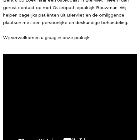
Bent u op zoek naar een osteopaat in Biervliet? Neem dan
gerust contact op met Osteopathiepraktijk Bouwman. Wij
helpen dagelijks patiënten uit Biervliet en de omliggende
plaatsen met een persoonlijke en deskundige behandeling.
Wij verwelkomen u graag in onze praktijk.